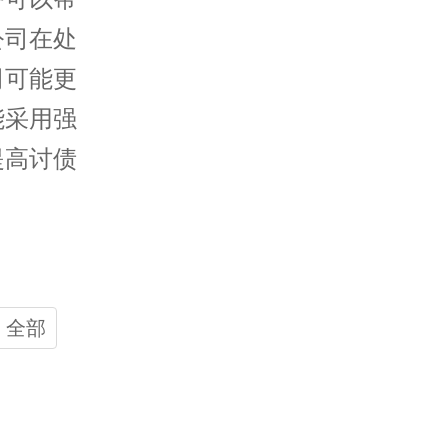
公司在处
司可能更
能采用强
提高讨债
全部