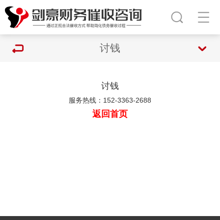
讨钱
讨钱
服务热线：152-3363-2688
返回首页