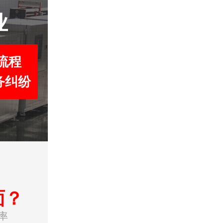
业
流程
务纠纷
面？
率