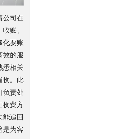
债公司在
、收账、
奉化要账
高效的服
熟悉相关
催收。此
门负责处
在收费方
未能追回
旨是为客