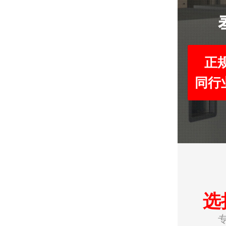
正
同行
选