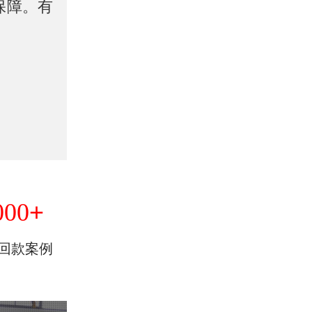
保障。有
+
000
回款案例