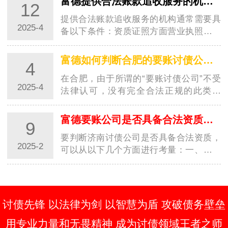
富德提供合法账款追收服务的机构需要具备哪些条件？
12
害…
提供合法账款追收服务的机构通常需要具
2025-4
备以下条件：资质证照方面营业执照：这
是合法经营的基本凭证，其经营范围应包
含与账款追收相关的内容，如商务咨询、
富德如何判断合肥的要账讨债公司是否正规
4
信用管理服务等。像一些信用管理公司，
在合肥，由于所谓的“要账讨债公司”不受
营业执…
2025-4
法律认可，没有完全合法正规的此类公
司。但如果仅从一些表象来判断其相对的
规范性，可以从以下几个方面考察：经营
富德要账公司是否具备合法资质怎么区分？
9
资质方面营业执照：查看公司是否有合法
要判断济南讨债公司是否具备合法资质，
的营业…
2025-2
可以从以下几个方面进行考量：一、核查
公司注册与营业执照首先，应核查济南讨
债公司是否在工商管理部门进行了合法注
册，并持有有效的营业执照。这是判断公
司是否…
讨债先锋 以法律为剑 以智慧为盾 攻破债务壁垒
用专业力量和无畏精神 成为讨债领域王者之师