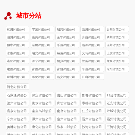
城市分站
杭州讨债公司
宁波讨债公司
绍兴讨债公司
温州讨债公司
台州讨债公司
湖州讨债公司
嘉兴讨债公司
金华讨债公司
舟山讨债公司
衢州讨债公司
丽水讨债公司
余姚讨债公司
乐清讨债公司
临海讨债公司
温岭讨债公司
永康讨债公司
瑞安讨债公司
慈溪讨债公司
义乌讨债公司
上虞讨债公司
诸暨讨债公司
海宁讨债公司
桐乡讨债公司
兰溪讨债公司
龙泉讨债公司
建德讨债公司
富德讨债公司
富阳讨债公司
平湖讨债公司
东阳讨债公司
嵊州讨债公司
奉化讨债公司
临安讨债公司
江山讨债公司
河北讨债公司
石家庄讨债公
保定讨债公司
唐山讨债公司
邯郸讨债公司
邢台讨债公司
司
沧州讨债公司
衡水讨债公司
廊坊讨债公司
承德讨债公司
迁安讨债公司
鹿泉讨债公司
秦皇岛讨债公
南宫讨债公司
任丘讨债公司
叶城讨债公司
司
辛集讨债公司
涿州讨债公司
定州讨债公司
晋州讨债公司
霸州讨债公司
黄骅讨债公司
遵化讨债公司
张家口讨债公
沙河讨债公司
三河讨债公司
司
冀州讨债公司
武安讨债公司
河间讨债公司
深州讨债公司
新乐讨债公司