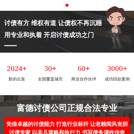
讨债有方 维权有道 让债权不再沉睡
用专业和执着 开启讨债成功之门
+
+
+
+
2024
30
60
3000
新的出发
全国覆盖城市
商业合作伙伴
成功回款案例
富德讨债公司正规合法专业
凭借卓越的讨债能力 打造行业标杆 让老赖闻风丧胆
讨债专家 以非凡策略和执行力 书写债务清收传奇