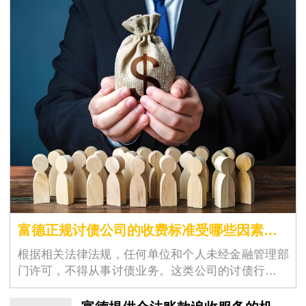
富德正规讨债公司的收费标准受哪些因素影响
根据相关法律法规，任何单位和个人未经金融管理部
门许可，不得从事讨债业务。这类公司的讨债行为往
往容易引发暴力催收、侵犯隐私、威胁恐吓等违法犯
罪行为，会给债权人和债务人都带来极大的风险和危