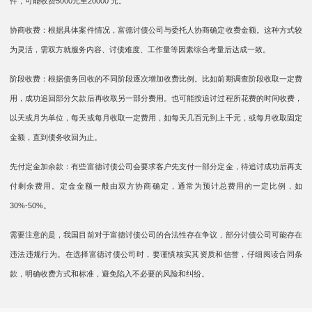
件，可能收费5000元至20000 元。
协商收费：根据具体案件情况，富德讨债公司与委托人协商确定收费金额。这种方式较
为灵活，需双方就服务内容、讨债难度、工作量等因素综合考量后达成一致。
阶段收费：根据债务回收的不同阶段逐次增加收费比例。比如前期调查阶段收取一定费
用，成功追回部分欠款后再收取另一部分费用。也可能按追讨过程所花费的时间收费，
以天或月为单位，每天或每月收取一定费用，如每天几百元到上千元，或每月收取固定
金额，直到债务收回为止。
先付定金加余款：有些富德讨债公司会要求客户先支付一部分定金，待追讨成功后再支
付剩余费用。定金金额一般由双方协商确定，通常为预计总费用的一定比例，如
30%-50%。
需要注意的是，我国目前对于富德讨债公司的合法性存在争议，部分讨债公司可能存在
违法违规行为。在选择富德讨债公司时，要谨慎核实其资质和信誉，仔细阅读合同条
款，明确收费方式和标准，避免陷入不必要的风险和纠纷。