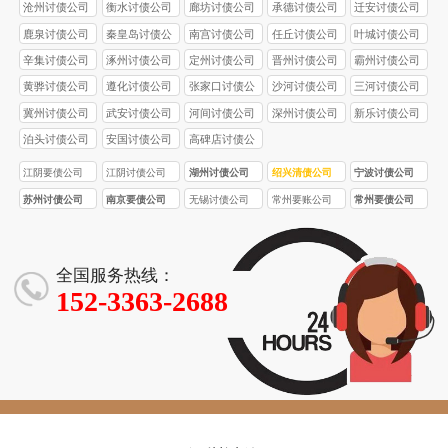
司
沧州讨债公司
衡水讨债公司
廊坊讨债公司
承德讨债公司
迁安讨债公司
鹿泉讨债公司
秦皇岛讨债公
南宫讨债公司
任丘讨债公司
叶城讨债公司
司
辛集讨债公司
涿州讨债公司
定州讨债公司
晋州讨债公司
霸州讨债公司
黄骅讨债公司
遵化讨债公司
张家口讨债公
沙河讨债公司
三河讨债公司
司
冀州讨债公司
武安讨债公司
河间讨债公司
深州讨债公司
新乐讨债公司
泊头讨债公司
安国讨债公司
高碑店讨债公
司
江阴要债公司
江阴讨债公司
湖州讨债公司
绍兴清债公司
宁波讨债公司
苏州讨债公司
南京要债公司
无锡讨债公司
常州要账公司
常州要债公司
全国服务热线：
152-3363-2688