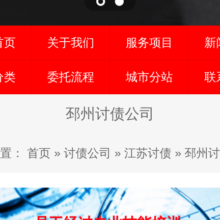
首页
关于我们
服务项目
新
分类
委托流程
城市分站
联
邳州讨债公司
置：
首页
»
讨债公司
»
江苏讨债
»
邳州讨