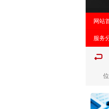
网站
服务
位