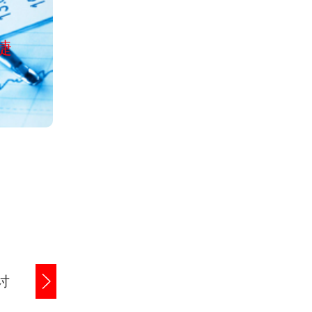
公司经工商局正
捷
服务全国清欠、讨债、收账、
讨
商账追讨清欠
应收账款追讨