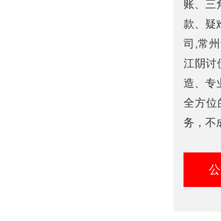
账、三
款、疑
司,常
江阴讨
造、专
全方位
务，不
公