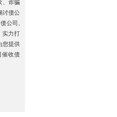
款、诈骗
锡讨债公
债公司,
、实力打
为您提供
司催收债