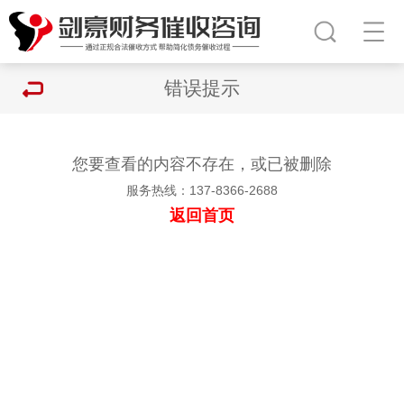
错误提示
您要查看的内容不存在，或已被删除
服务热线：137-8366-2688
返回首页