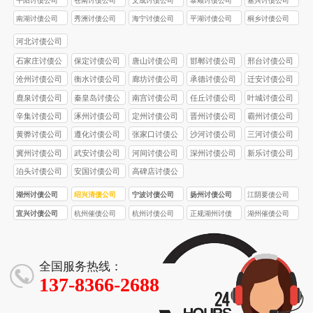
平阳讨债公司
苍南讨债公司
文成讨债公司
泰顺讨债公司
嘉兴讨债公司
南湖讨债公司
秀洲讨债公司
海宁讨债公司
平湖讨债公司
桐乡讨债公司
河北讨债公司
石家庄讨债公
保定讨债公司
唐山讨债公司
邯郸讨债公司
邢台讨债公司
司
沧州讨债公司
衡水讨债公司
廊坊讨债公司
承德讨债公司
迁安讨债公司
鹿泉讨债公司
秦皇岛讨债公
南宫讨债公司
任丘讨债公司
叶城讨债公司
司
辛集讨债公司
涿州讨债公司
定州讨债公司
晋州讨债公司
霸州讨债公司
黄骅讨债公司
遵化讨债公司
张家口讨债公
沙河讨债公司
三河讨债公司
司
冀州讨债公司
武安讨债公司
河间讨债公司
深州讨债公司
新乐讨债公司
泊头讨债公司
安国讨债公司
高碑店讨债公
司
湖州讨债公司
绍兴清债公司
宁波讨债公司
扬州讨债公司
江阴要债公司
宜兴讨债公司
杭州催债公司
杭州讨债公司
正规湖州讨债
湖州催债公司
公司
全国服务热线：
137-8366-2688