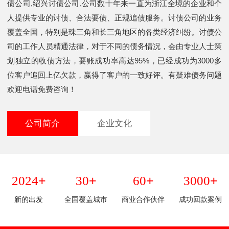
债公司,绍兴讨债公司,公司数十年来一直为浙江全境的企业和个
人提供专业的讨债、合法要债、正规追债服务。讨债公司的业务
覆盖全国，特别是珠三角和长三角地区的各类经济纠纷。讨债公
司的工作人员精通法律，对于不同的债务情况，会由专业人士策
划独立的收债方法，要账成功率高达95%，已经成功为3000多
位客户追回上亿欠款，赢得了客户的一致好评。有疑难债务问题
欢迎电话免费咨询！
公司简介
企业文化
+
+
+
+
2024
30
60
3000
新的出发
全国覆盖城市
商业合作伙伴
成功回款案例