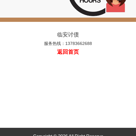
临安讨债
服务热线：13783662688
返回首页