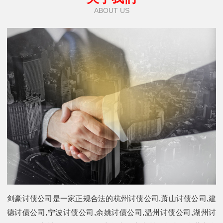
ABOUT US
剑豪讨债公司是一家正规合法的杭州讨债公司,萧山讨债公司,建
德讨债公司,宁波讨债公司,余姚讨债公司,温州讨债公司,湖州讨