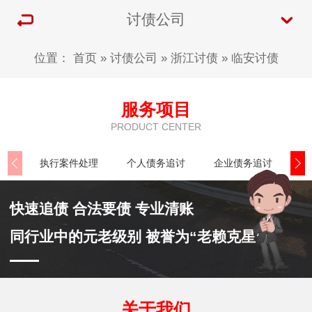
讨债公司
位置：
首页
»
讨债公司
»
浙江讨债
»
临安讨债
服务项目
PRODUCT CENTER
执行案件处理
个人债务追讨
企业债务追讨
商
快速追债 合法要债 专业清账
同行业中的元老级别 被誉为“老赖克星”
关于我们